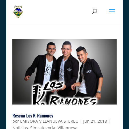
Reseña Los K-Ramones
por
EMISORA VILLANUEVA STEREO
|
Jun 21, 2018
|
Noticias
,
Sin categoría
,
Villanueva