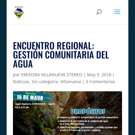
ENCUENTRO REGIONAL:
GESTIÓN COMUNITARIA DEL
AGUA
por
EMISORA VILLANUEVA STEREO
|
May 9, 2018
|
Noticias
,
Sin categoría
,
Villanueva
|
0 Comentarios