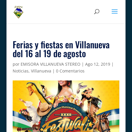
Ferias y fiestas en Villanueva
del 16 al 19 de agosto
por
EMISORA VILLANUEVA STEREO
|
Ago 12, 2019
|
Noticias
,
Villanueva
|
0 Comentarios